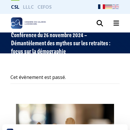
CSL
LLLC
CEFOS
Recher
Conférence du 26 novembre 2024 –
Démantèlement des mythes sur les retraites :
focus sur la démographie
Cet évènement est passé.