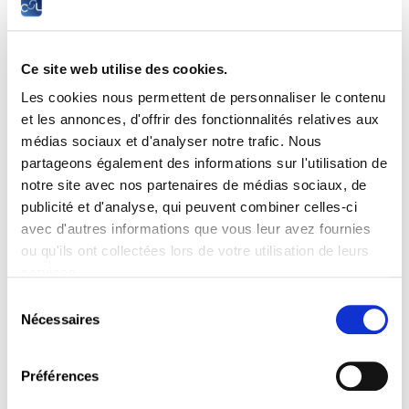
Ce site web utilise des cookies.
Les cookies nous permettent de personnaliser le contenu
La Chambre des salariés a le plaisir de vous
et les annonces, d'offrir des fonctionnalités relatives aux
inviter à la conférence
médias sociaux et d'analyser notre trafic. Nous
Démantèlement des mythes sur les
partageons également des informations sur l'utilisation de
retraites : focus sur la
notre site avec nos partenaires de médias sociaux, de
publicité et d'analyse, qui peuvent combiner celles-ci
démographie
avec d'autres informations que vous leur avez fournies
ou qu'ils ont collectées lors de votre utilisation de leurs
Date :
Mardi, 26 novembre 2024 à 18h30
services.
Lieu :
Chambre des salariés, 2-4 rue Pierre Hentges,
L-1726 Luxembourg
Sélection
Nécessaires
du
consentement
avec
Prof. Dr. Gerd Bosbach
– aujourd’hui âgé de
Préférences
70 ans – suit de près le débat sur la démographie et
les retraites depuis 2004. En 1990 déjà, en tant que