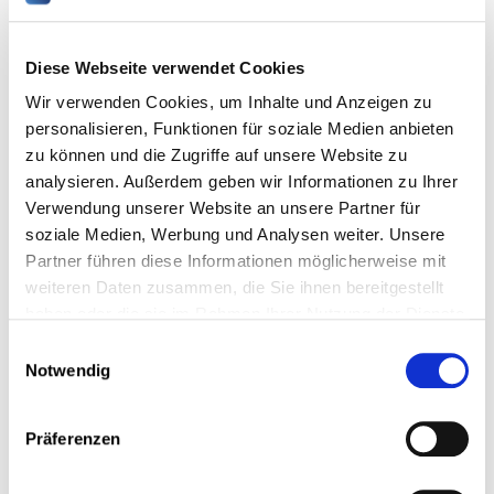
Diese Webseite verwendet Cookies
Wir verwenden Cookies, um Inhalte und Anzeigen zu
personalisieren, Funktionen für soziale Medien anbieten
Die Arbeitnehmerkammer lädt Sie herzlich ein
zu können und die Zugriffe auf unsere Website zu
zur Konferenz
analysieren. Außerdem geben wir Informationen zu Ihrer
Rentenmythen aufgedeckt:
Verwendung unserer Website an unsere Partner für
Demografie im Fokus
soziale Medien, Werbung und Analysen weiter. Unsere
Partner führen diese Informationen möglicherweise mit
Dateum :
Dienstag, 26 November 2024 um 18:30
weiteren Daten zusammen, die Sie ihnen bereitgestellt
Uhr
haben oder die sie im Rahmen Ihrer Nutzung der Dienste
Ort :
Chambre des salariés, 2-4 rue Pierre Hentges,
gesammelt haben.
Einwilligungsauswahl
L-1726 Luxembourg
Notwendig
mit
Prof. Dr. Gerd Bosbach
– heute 70 Jahre alt –
Präferenzen
begleitet die Demografie- und Rentendebatte seit
2004 intensiv. Schon 1990 hatte er als statistischer