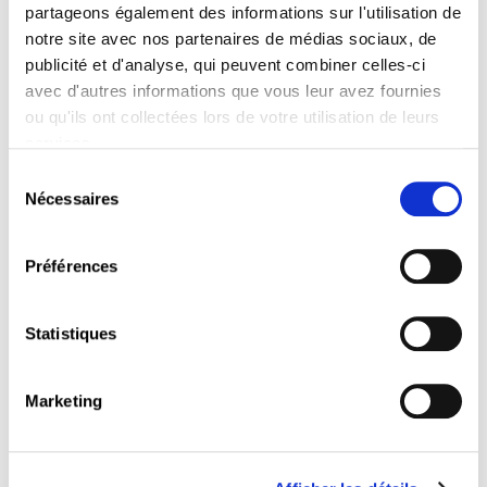
partageons également des informations sur l'utilisation de
Lieu :
Chambre des salariés, 2-4 rue Pierre Hentges,
notre site avec nos partenaires de médias sociaux, de
L-1726 Luxembourg
publicité et d'analyse, qui peuvent combiner celles-ci
La séance d’information propose une présentation
avec d'autres informations que vous leur avez fournies
du système de pension actuel, notamment au vu
ou qu'ils ont collectées lors de votre utilisation de leurs
des discussions actuelles sur une éventuelle
services.
réforme des pensions. Plusieurs aspects clés seront
Sélection
abordés, notamment :
Nécessaires
du
Une explication du fonctionnement du régime
consentement
général d’assurance pension (conditions
d’éligibilité, calcul, etc.) ;
Préférences
Une analyse de données objectives sur le
système actuel ;
Un retour sur les principaux changements
Statistiques
introduits lors de la réforme des pensions de
2012 ;
Une mise en perspective des projections à long
Marketing
terme.
La présentation sera suivie d’un temps d’échange
interactif, offrant l’opportunité de poser des