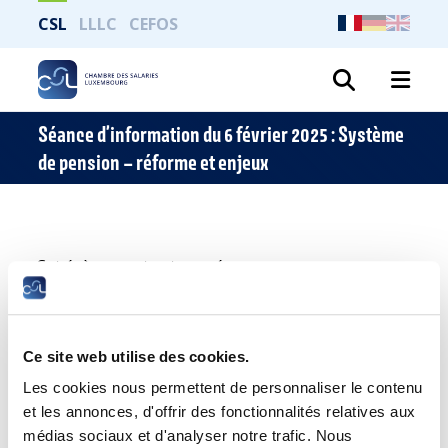
CSL
LLLC
CEFOS
Recher
Séance d’information du 6 février 2025 : Système
de pension – réforme et enjeux
Cet évènement est passé.
Ce site web utilise des cookies.
Système de pension – réforme et
Les cookies nous permettent de personnaliser le contenu
enjeux
et les annonces, d'offrir des fonctionnalités relatives aux
médias sociaux et d'analyser notre trafic. Nous
Date :
jeudi, 6 février 2025 à 17h00