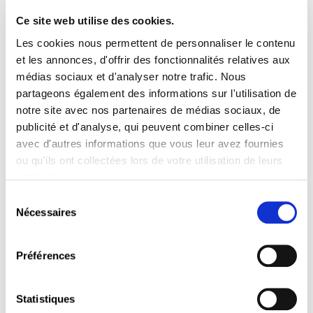
Vous trouverez ci-dessous les formations
présentées.
Ce site web utilise des cookies.
Les sessions d’information sur les différents cursus
Les cookies nous permettent de personnaliser le contenu
seront précédées par une brève présentation sur les
et les annonces, d'offrir des fonctionnalités relatives aux
aides à la formation.
médias sociaux et d'analyser notre trafic. Nous
partageons également des informations sur l'utilisation de
Nous vous invitons à vous inscrire directement et à
sélectionner les formations qui vous intéressent
notre site avec nos partenaires de médias sociaux, de
lors de votre inscription.
publicité et d'analyse, qui peuvent combiner celles-ci
avec d'autres informations que vous leur avez fournies
Masters
ou qu'ils ont collectées lors de votre utilisation de leurs
Master Banque Finance Assurance
– Partenaire :
services.
Université Paris Nanterre
Sélection
Master Financial Analysis and Strategy
– Partner :
Nécessaires
University of Rennes
du
consentement
Master Gestion des Ressources Humaines
–
Partenaire : Université Paris-Panthéon-Assas –
Le CIFFOP
Préférences
Master Informatique – Parcours : Data sciences,
infrastructure cloud et sécurité
– Partenaire :
L’Université de Technologie de Belfort-
Statistiques
Montbéliard