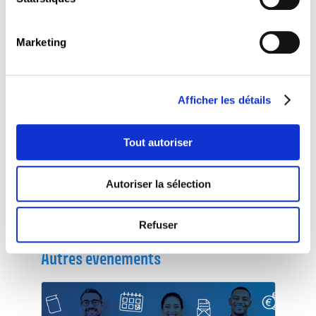
approfondie : plusieurs indicateurs montrent
des évolutions moins favorables, ce qui place
le pays parmi ceux qui s’écartent de la
Marketing
dynamique de convergence européenne.
Cet atelier thématique vous présentera le
fonctionnement du tableau de bord social
européen, les résultats clés pour le
Afficher les détails
Luxembourg, les enjeux et les conséquences.
2026 European Semester: Autumn package
Tout autoriser
Proposal for a Joint Employment Report
Autoriser la sélection
Présentation - Geneviève Villette
Refuser
Autres évènements