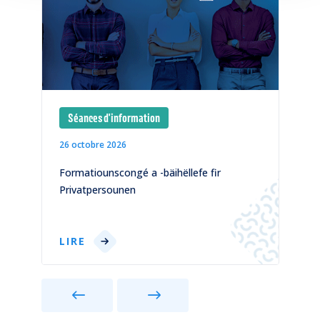
Séances d'information
26 octobre 2026
1
)
Formatiounscongé a -bäihëllefe fir
C
Privatpersounen
p
LIRE