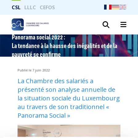
CSL
LLLC
CEFOS
Recher
Panorama social 2022 :
La tendance à la hausse des inégalités et de la
pauvreté se confirme
Publié le 7 juin 2022
La Chambre des salariés a
présenté son analyse annuelle de
la situation sociale du Luxembourg
au travers de son traditionnel «
Panorama Social »