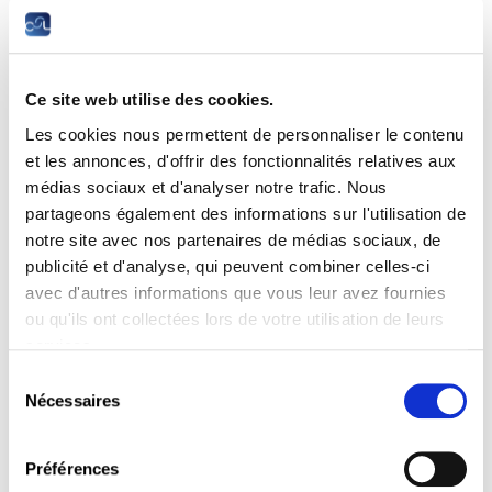
Ce site web utilise des cookies.
Les cookies nous permettent de personnaliser le contenu
et les annonces, d'offrir des fonctionnalités relatives aux
Comme à l’accoutumée, la Chambre des salariés
médias sociaux et d'analyser notre trafic. Nous
présente son analyse annuelle de la situation
partageons également des informations sur l'utilisation de
économique et sociale du Grand-Duché au travers
notre site avec nos partenaires de médias sociaux, de
de son traditionnel Panorama social. Cette
publicité et d'analyse, qui peuvent combiner celles-ci
publication rassemble des données statistiques
avec d'autres informations que vous leur avez fournies
dispersées et parfois peu exploitées permettant de
ou qu'ils ont collectées lors de votre utilisation de leurs
livrer non seulement une vue d’ensemble de la
services.
situation socio-économique du pays, mais aussi de
mettre ces informations en perspective en les
Sélection
confrontant aux performances de ses partenaires
Nécessaires
du
européens.
consentement
Si le Grand-Duché est l’un des pays les plus
Préférences
développés au monde, force est de constater que