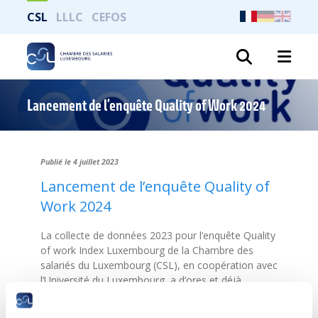
CSL
LLLC
CEFOS
Recher
Lancement de l’enquête Quality of Work 2024
Publié le 4 juillet 2023
Lancement de l’enquête Quality of
Work 2024
La collecte de données 2023 pour l’enquête Quality
of work Index Luxembourg de la Chambre des
salariés du Luxembourg (CSL), en coopération avec
l’Université du Luxembourg, a d’ores et déjà
commencé. Comme les années précédentes, l’infas
Institut für angewandte Sozialwissenschaften