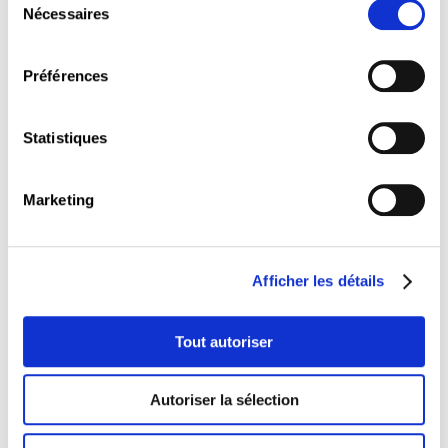
Nécessaires
s’intéresse également à ce côté de la médaille et
du
contribue à poser les jalons pour atteindre cet
consentement
objectif.
Préférences
L’accent de l’année 2023 lequel a trait à l’attraction
de nouveaux talents,
« le déploiement
d’un
réservoir
de talents de l’UE
et de
partenariats destinés à
Statistiques
attirer les talents
avec des pays sélectionnés
contribuera à mettre en adéquation les compétences
des candidats au travail en Europe et les besoins du
Marketing
marché du travail »
c.-à-d. l’attraction de
ressortissants de pays tiers possédant les
compétences nécessaires et utiles aux pays de
l’Union européenne, peut entraîner une fuite de
Afficher les détails
cerveaux dans les pays sélectionnés. À noter que,
hormis le côté utilitariste d’une telle approche,
maintes questions éthiques devront également
Tout autoriser
être soulevées à ce sujet.
La CSL s’est posé la question s’il ne fallait pas au
Autoriser la sélection
contraire, ou du moins en parallèle, se donner
davantage de moyens éducatifs nécessaires pour