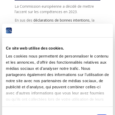
La Commission européenne a décidé de mettre
l’accent sur les compétences en 2023.
En sus des
déclarations de bonnes intentions
, la
Chambre des salariés (CSL) attend des résultats et
des politiques concrètes pour améliorer les
conditions de travail et faciliter l’accès aux
formations pour les salariés.
Ce site web utilise des cookies.
L’anticipation des besoins en compétences sera
Les cookies nous permettent de personnaliser le contenu
primordiale afin de sécuriser leurs parcours
professionnels. À cet égard, la politique la plus
et les annonces, d'offrir des fonctionnalités relatives aux
prometteuse consiste non seulement à améliorer
médias sociaux et d'analyser notre trafic. Nous
les compétences des salariés, mais également de
partageons également des informations sur l'utilisation de
veiller à ce que les compétences acquises ne soient
notre site avec nos partenaires de médias sociaux, de
pas perdues. Se concentrer donc uniquement sur
publicité et d'analyse, qui peuvent combiner celles-ci
l’inadéquation des compétences serait à notre avis
avec d'autres informations que vous leur avez fournies
une erreur.
ou qu'ils ont collectées lors de votre utilisation de leurs
Il importe également d’offrir aux salariés et aux
services.
futurs salariés des emplois de qualité. Il faut de
toute évidence que l’Année européenne 2023
Sélection