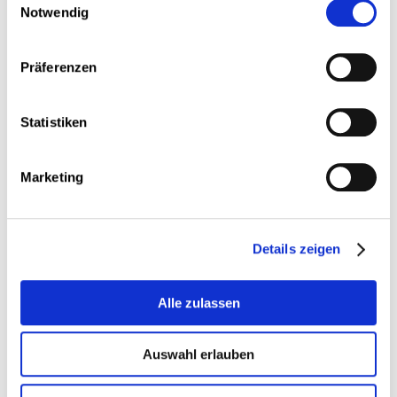
Notwendig
s’intéresse également à ce côté de la médaille et
contribue à poser les jalons pour atteindre cet
objectif.
Präferenzen
L’accent de l’année 2023 lequel a trait à l’attraction
de nouveaux talents,
« le déploiement
d’un
réservoir
de talents de l’UE
et de
partenariats destinés à
Statistiken
attirer les talents
avec des pays sélectionnés
contribuera à mettre en adéquation les compétences
des candidats au travail en Europe et les besoins du
Marketing
marché du travail »
c.-à-d. l’attraction de
ressortissants de pays tiers possédant les
compétences nécessaires et utiles aux pays de
l’Union européenne, peut entraîner une fuite de
Details zeigen
cerveaux dans les pays sélectionnés. À noter que,
hormis le côté utilitariste d’une telle approche,
maintes questions éthiques devront également
Alle zulassen
être soulevées à ce sujet.
La CSL s’est posé la question s’il ne fallait pas au
Auswahl erlauben
contraire, ou du moins en parallèle, se donner
davantage de moyens éducatifs nécessaires pour