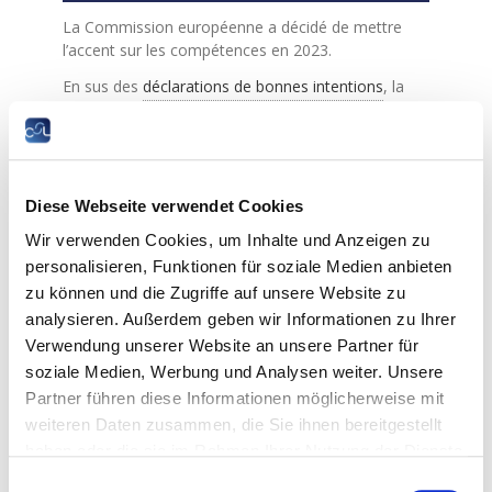
La Commission européenne a décidé de mettre
l’accent sur les compétences en 2023.
En sus des
déclarations de bonnes intentions
, la
Chambre des salariés (CSL) attend des résultats et
des politiques concrètes pour améliorer les
conditions de travail et faciliter l’accès aux
formations pour les salariés.
Diese Webseite verwendet Cookies
L’anticipation des besoins en compétences sera
Wir verwenden Cookies, um Inhalte und Anzeigen zu
primordiale afin de sécuriser leurs parcours
professionnels. À cet égard, la politique la plus
personalisieren, Funktionen für soziale Medien anbieten
prometteuse consiste non seulement à améliorer
zu können und die Zugriffe auf unsere Website zu
les compétences des salariés, mais également de
analysieren. Außerdem geben wir Informationen zu Ihrer
veiller à ce que les compétences acquises ne soient
Verwendung unserer Website an unsere Partner für
pas perdues. Se concentrer donc uniquement sur
soziale Medien, Werbung und Analysen weiter. Unsere
l’inadéquation des compétences serait à notre avis
Partner führen diese Informationen möglicherweise mit
une erreur.
weiteren Daten zusammen, die Sie ihnen bereitgestellt
Il importe également d’offrir aux salariés et aux
haben oder die sie im Rahmen Ihrer Nutzung der Dienste
futurs salariés des emplois de qualité. Il faut de
gesammelt haben.
toute évidence que l’Année européenne 2023
Einwilligungsauswahl