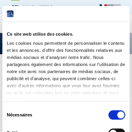
CSL
LLLC
CEFOS
Recher
Ce site web utilise des cookies.
Les avis évacués par l’Assemblée plénière
Les cookies nous permettent de personnaliser le contenu
et les annonces, d'offrir des fonctionnalités relatives aux
médias sociaux et d'analyser notre trafic. Nous
partageons également des informations sur l'utilisation de
Publié le 19 décembre 2023
notre site avec nos partenaires de médias sociaux, de
Lors de la réunion de l’Assemblée plénière de la
publicité et d'analyse, qui peuvent combiner celles-ci
Chambre des salariés du 19 décembre 2023,
avec d'autres informations que vous leur avez fournies
présidée par Mme Nora Back, les membres de la
ou qu'ils ont collectées lors de votre utilisation de leurs
CSL ont adopté des avis relatifs à l’indice du prix à
services.
la consommation et aux réseaux de
communication à haut débit.
Sélection
Nécessaires
du
Commission aux affaires économiques, fiscalité
consentement
et politique budgétaire