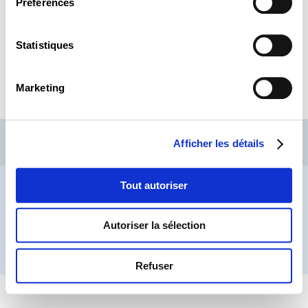
Préférences
Armes et munitions
Pondération de l’indice des prix à la
consommation
Statistiques
Réseaux de communication à haut débit
Consultez
ICI
l’intégralité des avis évacués.
Marketing
CSL
LLLC
CEFOS
Afficher les détails
Contact
Jobs
Inscription Newsletters
Mention légale
Protection des données
Lanceurs d’alerte
Tout autoriser
Autoriser la sélection
® CHAMBRE DES SALARIÉS 2026
Refuser