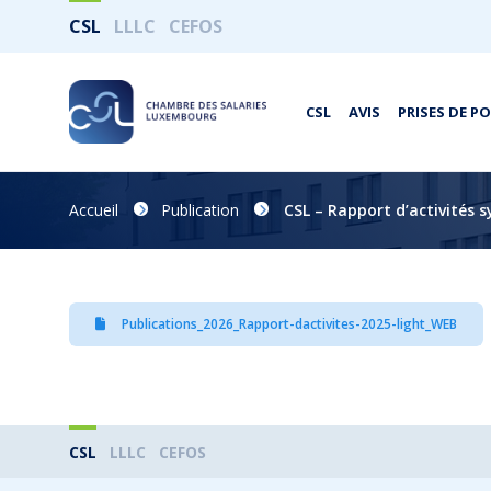
CSL
LLLC
CEFOS
CSL
AVIS
PRISES DE P
Accueil
Publication
CSL – Rapport d’activités 
Publications_2026_Rapport-dactivites-2025-light_WEB
CSL
LLLC
CEFOS