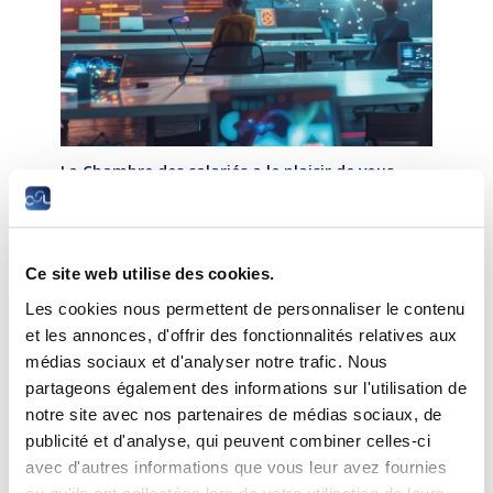
La Chambre des salariés a le plaisir de vous
inviter à la conférence
Les technologies numériques dans
l’éducation : risques et
Ce site web utilise des cookies.
opportunités
Les cookies nous permettent de personnaliser le contenu
et les annonces, d'offrir des fonctionnalités relatives aux
L’exemple des États-Unis, les résultats de
médias sociaux et d'analyser notre trafic. Nous
recherches de la Fédération américaine des
partageons également des informations sur l'utilisation de
enseignants, AFT
notre site avec nos partenaires de médias sociaux, de
publicité et d'analyse, qui peuvent combiner celles-ci
Date :
Mercredi, 4 décembre 2024 à 18h30
avec d'autres informations que vous leur avez fournies
Lieu :
Chambre des salariés, 2-4 rue Pierre Hentges,