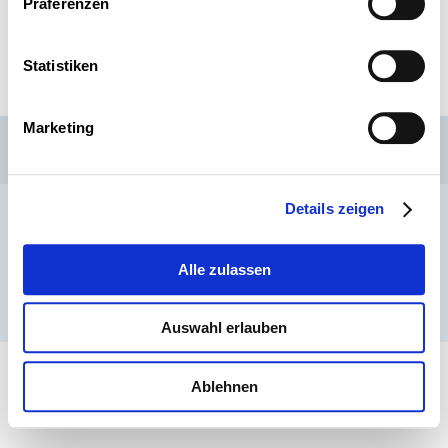
Präferenzen
Statistiken
Marketing
CSL
LLLC
CEFOS
Kontakt
Jobs
Anmeldung Newsletter
Details zeigen
Impressum
Datenschutz
Whistleblower
Alle zulassen
® ARBEITNEHMERKAMMER 2026
Auswahl erlauben
Ablehnen