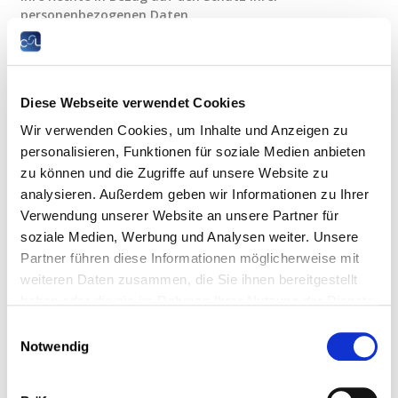
personenbezogenen Daten
“ über alle Ihre Rechte in Bezug auf den Schutz Ihrer
personenbezogenen Daten zu informieren.
Sie stehen in beruflichem Kontakt mit
Diese Webseite verwendet Cookies
einer Person der CSL
Wir verwenden Cookies, um Inhalte und Anzeigen zu
personalisieren, Funktionen für soziale Medien anbieten
Um welche Art von personenbezogenen
zu können und die Zugriffe auf unsere Website zu
Daten handelt es sich?
analysieren. Außerdem geben wir Informationen zu Ihrer
Verwendung unserer Website an unsere Partner für
Die nachstehenden personenbezogenen Daten können
soziale Medien, Werbung und Analysen weiter. Unsere
betroffen sein:
Partner führen diese Informationen möglicherweise mit
Name;
weiteren Daten zusammen, die Sie ihnen bereitgestellt
Vorname;
haben oder die sie im Rahmen Ihrer Nutzung der Dienste
Titel;
Einrichtung;
gesammelt haben.
Einwilligungsauswahl
Arbeitgeber;
Notwendig
Geschäftsanschrift;
Privatanschrift;
Geschäftliche E-Mail-Adresse;