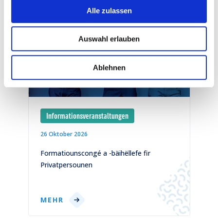
Alle zulassen
Auswahl erlauben
Ablehnen
Informationsveranstaltungen
26 Oktober 2026
1
)
Formatiounscongé a -bäihëllefe fir
C
Privatpersounen
p
MEHR