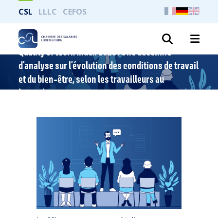
CSL
LLLC
CEFOS
Suche
Quality of Work Index 2023 : Une décennie
d’analyse sur l’évolution des conditions de travail
et du bien-être, selon les travailleurs au
Luxembourg