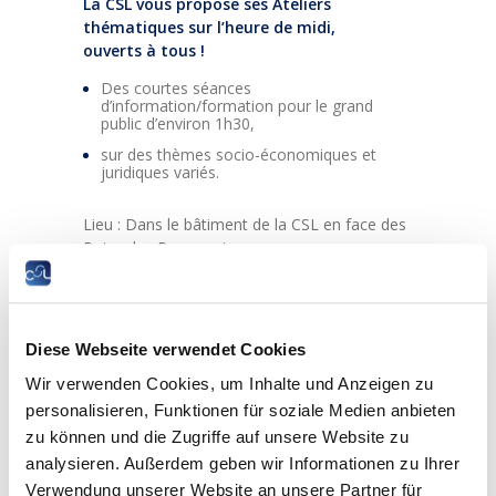
La CSL vous propose ses Ateliers
thématiques sur l’heure de midi,
ouverts à tous !
Des courtes séances
d’information/formation pour le grand
public d’environ 1h30,
sur des thèmes socio-économiques et
juridiques variés.
Lieu : Dans le bâtiment de la CSL en face des
Rotondes Bonnevoie
Atelier N°3 le 27 février 2024 de 12h15 à
13h45
Diese Webseite verwendet Cookies
Wir verwenden Cookies, um Inhalte und Anzeigen zu
Thème : « Quality of Work Index 2023 :
personalisieren, Funktionen für soziale Medien anbieten
Une décennie d’analyse sur l’évolution des
zu können und die Zugriffe auf unsere Website zu
conditions de travail et du bien-être,
analysieren. Außerdem geben wir Informationen zu Ihrer
selon les travailleurs au Luxembourg »
Verwendung unserer Website an unsere Partner für