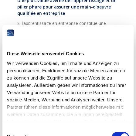
Une plus-value avérée de l’apprentissage et un
pilier phare pour assurer une main-d’oeuvre
qualifiée en entreprise
Si l’apprentissage en entreprise constitue une
véritable plus-value pour 90% des répondants, il
s’affiche également pour tous les répondants
comme un facteur clé pour la réussite de la
formation. Il est également intéressant de noter
Diese Webseite verwendet Cookies
que pour 56% des entreprises, les apprentis sont
trop jeunes et manquent de maturité quand ils
Wir verwenden Cookies, um Inhalte und Anzeigen zu
doivent se décider pour un apprentissage. , alors
personalisieren, Funktionen für soziale Medien anbieten
que seulement 35% des apprentis sont de ce
zu können und die Zugriffe auf unsere Website zu
même avis.
analysieren. Außerdem geben wir Informationen zu Ihrer
Les entreprises formatrices ont affirmé leur
Verwendung unserer Website an unsere Partner für
intention de former des apprentis pour assurer la
soziale Medien, Werbung und Analysen weiter. Unsere
continuité d’une main-d’oeuvre qualifiée, mais aussi
Partner führen diese Informationen möglicherweise mit
pour donner une opportunité d’apprentissage aux
weiteren Daten zusammen, die Sie ihnen bereitgestellt
jeunes. 40% des entreprises formatrices indiquent
haben oder die sie im Rahmen Ihrer Nutzung der Dienste
vouloir former plus d’apprentis à l’avenir.
gesammelt haben.
Einwilligungsauswahl
L’apprentissage – une source