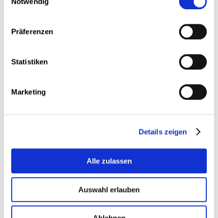
Notwendig
d’épanouissement professionnel
En ce qui concerne le choix de leur formation, les
apprentis (55%) indiquent des motifs en lien avec le
Präferenzen
plaisir d’effectuer des tâches manuelles, leur intérêt
pour les compétences techniques ou encore les
perspectives professionnelles.
Statistiken
Il est également intéressant de mentionner que
76% des apprentis affirment vouloir continuer à
Marketing
travailler dans le métier dans lequel ils se forment
contre 17,7% qui restent indécis et 6,3% qui
souhaitent faire autre chose après leur
apprentissage.
Details zeigen
Une voie pour doter les jeunes des
compétences indispensables dans un monde en
Alle zulassen
pleine mutation
Une large majorité des apprentis (plus de 80%)
Auswahl erlauben
apprécient la formation en entreprise, tant au
niveau de leur préparation que de leur intégration,
et éprouvent une grande estime pour leur travail.
Ablehnen