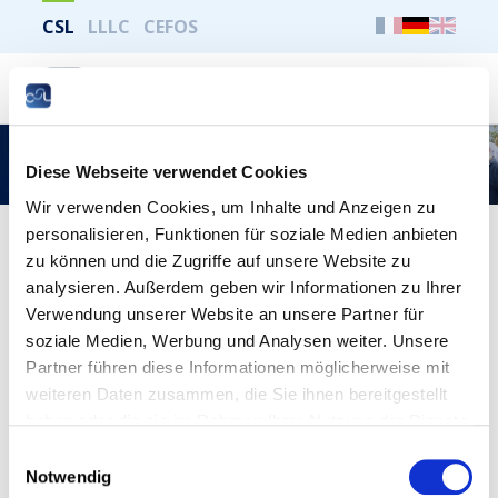
CSL
LLLC
CEFOS
Suche
L’exposition « Working class heroes avec Léon
Diese Webseite verwendet Cookies
Weirich » s’installe à la CSL
Wir verwenden Cookies, um Inhalte und Anzeigen zu
personalisieren, Funktionen für soziale Medien anbieten
Publié le 5 mai 2022
zu können und die Zugriffe auf unsere Website zu
analysieren. Außerdem geben wir Informationen zu Ihrer
Léon Weirich (1878-1942), le premier président de
la Chambre de travail, est un des trois personnages
Verwendung unserer Website an unsere Partner für
que le « MUAR – Musée vun der Aarbecht » a choisi
soziale Medien, Werbung und Analysen weiter. Unsere
pour la réalisation d’une exposition, sous forme de
Partner führen diese Informationen möglicherweise mit
statuette, sur le cheminement d’ouvriers qui se
weiteren Daten zusammen, die Sie ihnen bereitgestellt
sont engagés en politique au Luxembourg.
haben oder die sie im Rahmen Ihrer Nutzung der Dienste
gesammelt haben.
Einwilligungsauswahl
Notwendig