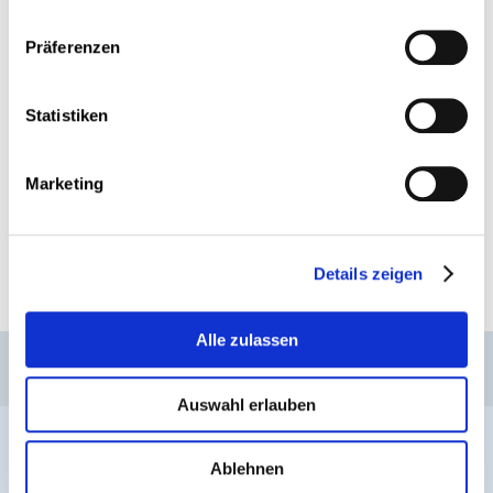
Präferenzen
Statistiken
Marketing
En partant de l’action socio-politique de Jean-Pierre
Bausch (1891- 1935), Léon Weirich (1878-1942) et
Jean Schortgen (1880-1918), l’exposition illustre les
obstacles qui ont rendu la démarche de ces trois
Details zeigen
hommes plus difficile.
Alle zulassen
CSL
LLLC
CEFOS
Kontakt
Jobs
Anmeldung Newsletter
Auswahl erlauben
Impressum
Datenschutz
Whistleblower
Ablehnen