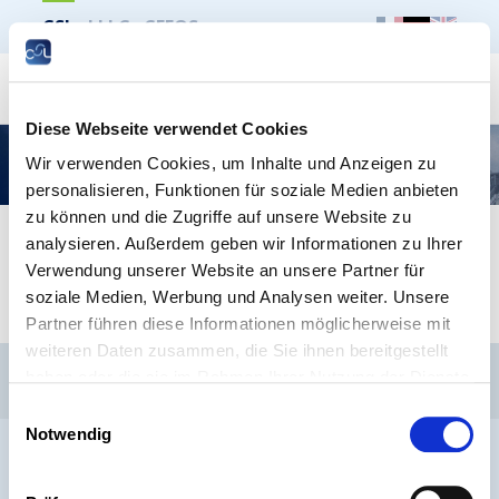
CSL
LLLC
CEFOS
Suche
Diese Webseite verwendet Cookies
Les cours du soir – Descriptifs des cours |
Wir verwenden Cookies, um Inhalte und Anzeigen zu
Programme 2022-23
personalisieren, Funktionen für soziale Medien anbieten
zu können und die Zugriffe auf unsere Website zu
analysieren. Außerdem geben wir Informationen zu Ihrer
Les cours du soir - Descriptifs des cours -
Verwendung unserer Website an unsere Partner für
Programme 2022-23
soziale Medien, Werbung und Analysen weiter. Unsere
Partner führen diese Informationen möglicherweise mit
weiteren Daten zusammen, die Sie ihnen bereitgestellt
CSL
LLLC
CEFOS
haben oder die sie im Rahmen Ihrer Nutzung der Dienste
Kontakt
Jobs
Anmeldung Newsletter
gesammelt haben.
Einwilligungsauswahl
Notwendig
Impressum
Datenschutz
Whistleblower