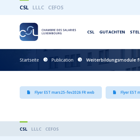
CSL
LLLC
CEFOS
CSL
GUTACHTEN
STE
Startseite
Publication
Weiterbildungsmodule f
Flyer EST mars25-fev2026 FR web
Flyer EST 
CSL
LLLC
CEFOS