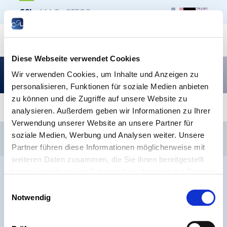
CSL
LLLC
CEFOS
Suche
Diese Webseite verwendet Cookies
Une hausse de la pension minimale : une
Wir verwenden Cookies, um Inhalte und Anzeigen zu
évidence sociale face à des prétextes politiques
personalisieren, Funktionen für soziale Medien anbieten
zu können und die Zugriffe auf unsere Website zu
analysieren. Außerdem geben wir Informationen zu Ihrer
Verwendung unserer Website an unsere Partner für
CSL
LLLC
CEFOS
soziale Medien, Werbung und Analysen weiter. Unsere
Kontakt
Jobs
Anmeldung Newsletter
Partner führen diese Informationen möglicherweise mit
weiteren Daten zusammen, die Sie ihnen bereitgestellt
Impressum
Datenschutz
Whistleblower
haben oder die sie im Rahmen Ihrer Nutzung der Dienste
gesammelt haben.
Einwilligungsauswahl
Notwendig
® ARBEITNEHMERKAMMER 2026