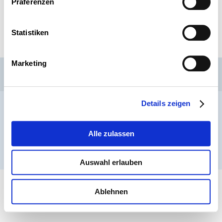
Präferenzen
Statistiken
Marketing
CSL
LLLC
CEFOS
Kontakt
Jobs
Anmeldung Newsletter
Details zeigen
Impressum
Datenschutz
Whistleblower
Alle zulassen
® ARBEITNEHMERKAMMER 2026
Auswahl erlauben
Ablehnen