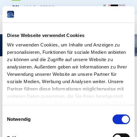
CSL
LLLC
CEFOS
Suche
Diese Webseite verwendet Cookies
Qualité de travail et formation continue en temps
Wir verwenden Cookies, um Inhalte und Anzeigen zu
de pénurie de main d’œuvre au Luxembourg
personalisieren, Funktionen für soziale Medien anbieten
zu können und die Zugriffe auf unsere Website zu
analysieren. Außerdem geben wir Informationen zu Ihrer
Verwendung unserer Website an unsere Partner für
soziale Medien, Werbung und Analysen weiter. Unsere
Partner führen diese Informationen möglicherweise mit
weiteren Daten zusammen, die Sie ihnen bereitgestellt
haben oder die sie im Rahmen Ihrer Nutzung der Dienste
gesammelt haben.
Einwilligungsauswahl
Notwendig