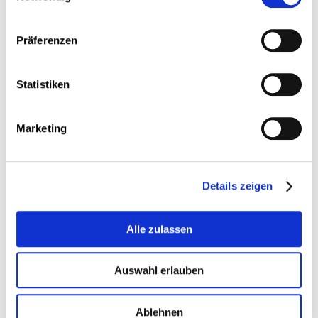
commerce.
L’édition 2025 met aussi en avant les expériences
Präferenzen
des salariés du secteur privé et des agents du
secteur public concernant la formation
professionnelle continue et la pénurie de main-
Statistiken
d’œuvre.
La pénurie de main-d’œuvre joue un rôle aggravant
Marketing
majeur, générant surcharge et désorganisation du
travail, tandis que la formation professionnelle
constitue un levier central de sécurisation des
parcours, mais reste mobilisée de manière inégale.
Details zeigen
Ces constats soulignent l’importance de renforcer
les ressources positives au travail, d’améliorer
l’organisation et les conditions de travail, de
Alle zulassen
replacer durablement la qualité du travail au cœur
des stratégies économiques et sociales, et de faire
Auswahl erlauben
de la formation continue un levier d’égalité et de
sécurisation des parcours professionnels.
Ablehnen