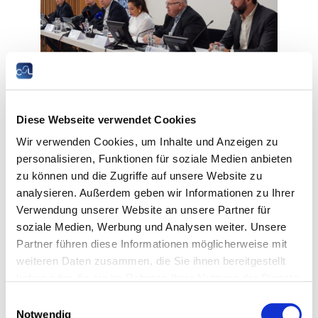
Diese Webseite verwendet Cookies
Ils confirment une dégradation progressive des
conditions de travail au Luxembourg, dans le
Wir verwenden Cookies, um Inhalte und Anzeigen zu
prolongement de tendances observées ces
personalisieren, Funktionen für soziale Medien anbieten
dernières années. La qualité globale du travail
zu können und die Zugriffe auf unsere Website zu
atteint ainsi son niveau le plus bas depuis plus
analysieren. Außerdem geben wir Informationen zu Ihrer
d’une décennie, tandis que les ressources
Verwendung unserer Website an unsere Partner für
permettant de faire face aux exigences
soziale Medien, Werbung und Analysen weiter. Unsere
professionnelles continuent de s’affaiblir.
Partner führen diese Informationen möglicherweise mit
Cette fragilisation concerne particulièrement les
weiteren Daten zusammen, die Sie ihnen bereitgestellt
professions soumises à de fortes contraintes
haben oder die sie im Rahmen Ihrer Nutzung der Dienste
physiques, relationnelles ou organisationnelles,
gesammelt haben.
ainsi que des secteurs clés comme la santé,
Einwilligungsauswahl
l’hébergement-restauration, le transport ou le
Notwendig