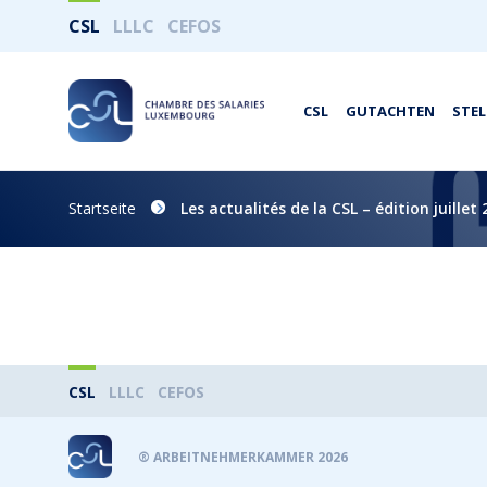
CSL
LLLC
CEFOS
CSL
GUTACHTEN
STE
Startseite
Les actualités de la CSL – édition juillet
CSL
LLLC
CEFOS
® ARBEITNEHMERKAMMER 2026