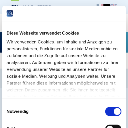
CSL
LLLC
CEFOS
Suche
Diese Webseite verwendet Cookies
Types d’emplois : « Comment conclure un CDI ? »
Wir verwenden Cookies, um Inhalte und Anzeigen zu
personalisieren, Funktionen für soziale Medien anbieten
zu können und die Zugriffe auf unsere Website zu
analysieren. Außerdem geben wir Informationen zu Ihrer
Verwendung unserer Website an unsere Partner für
CSL
LLLC
CEFOS
soziale Medien, Werbung und Analysen weiter. Unsere
Kontakt
Jobs
Anmeldung Newsletter
Partner führen diese Informationen möglicherweise mit
weiteren Daten zusammen, die Sie ihnen bereitgestellt
Impressum
Datenschutz
Whistleblower
haben oder die sie im Rahmen Ihrer Nutzung der Dienste
gesammelt haben.
Einwilligungsauswahl
Notwendig
® ARBEITNEHMERKAMMER 2026