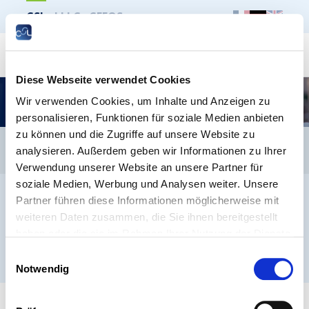
CSL
LLLC
CEFOS
Suche
Diese Webseite verwendet Cookies
Bien-être & Santé
Wir verwenden Cookies, um Inhalte und Anzeigen zu
personalisieren, Funktionen für soziale Medien anbieten
zu können und die Zugriffe auf unsere Website zu
CSL
LLLC
CEFOS
analysieren. Außerdem geben wir Informationen zu Ihrer
Kontakt
Jobs
Anmeldung Newsletter
Verwendung unserer Website an unsere Partner für
soziale Medien, Werbung und Analysen weiter. Unsere
Impressum
Datenschutz
Whistleblower
Partner führen diese Informationen möglicherweise mit
weiteren Daten zusammen, die Sie ihnen bereitgestellt
haben oder die sie im Rahmen Ihrer Nutzung der Dienste
gesammelt haben.
® ARBEITNEHMERKAMMER 2026
Einwilligungsauswahl
Notwendig